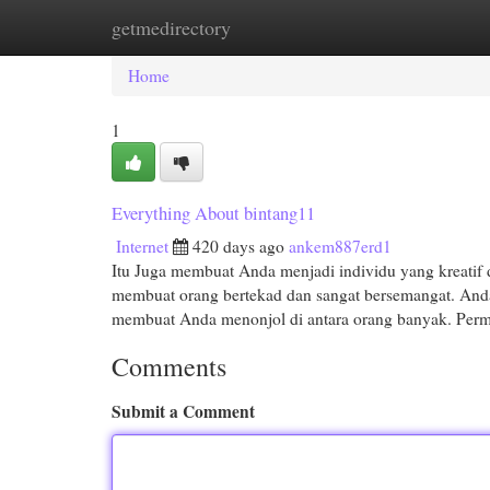
getmedirectory
Home
New Site Listings
Add Site
Cat
Home
1
Everything About bintang11
Internet
420 days ago
ankem887erd1
Itu Juga membuat Anda menjadi individu yang kreatif d
membuat orang bertekad dan sangat bersemangat. And
membuat Anda menonjol di antara orang banyak. Per
Comments
Submit a Comment