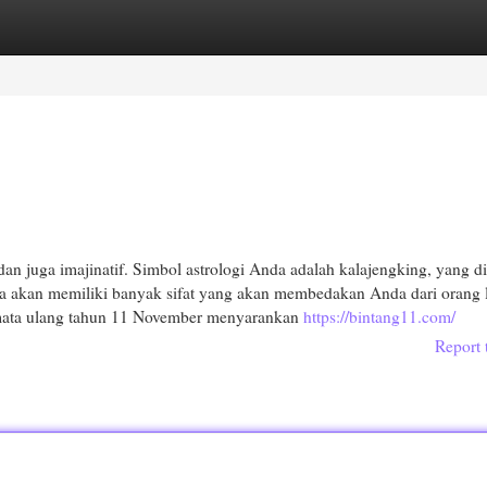
egories
Register
Login
an juga imajinatif. Simbol astrologi Anda adalah kalajengking, yang d
a akan memiliki banyak sifat yang akan membedakan Anda dari orang 
mata ulang tahun 11 November menyarankan
https://bintang11.com/
Report 