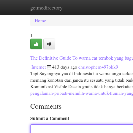
getmedirectory
Home
New Site Listings
Add Site
Cat
Home
1
The Definitive Guide To warna cat tembok yang bag
Internet
413 days ago
christophern497okk9
Tapi Sayangnya yaa di Indonesia itu warna ungu terke
memang konotasi dari janda itu sesuatu yang tidak bai
Komunikasi Visible Desain grafis tidak hanya berkaita
pengalaman-pribadi-memilih-warna-untuk-hunian-yang
Comments
Submit a Comment