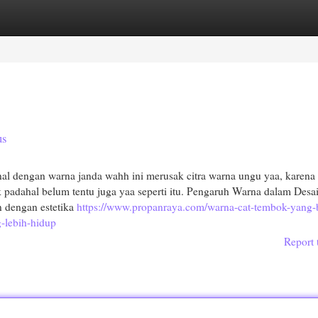
egories
Register
Login
us
nal dengan warna janda wahh ini merusak citra warna ungu yaa, karena
k padahal belum tentu juga yaa seperti itu. Pengaruh Warna dalam Desa
n dengan estetika
https://www.propanraya.com/warna-cat-tembok-yang-
-lebih-hidup
Report 