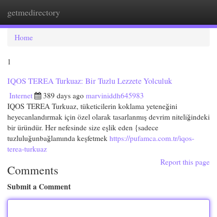
getmedirectory
Togg
navi
Home
1
IQOS TEREA Turkuaz: Bir Tuzlu Lezzete Yolculuk
Internet
389 days ago
marviniddh645983
IQOS TEREA Turkuaz, tüketicilerin koklama yeteneğini
heyecanlandırmak için özel olarak tasarlanmış devrim niteliğindeki
bir üründür. Her nefesinde size eşlik eden {sadece
tuzluluğunbağlamında keşfetmek
https://pufamca.com.tr/iqos-
terea-turkuaz
Report this page
Comments
Submit a Comment