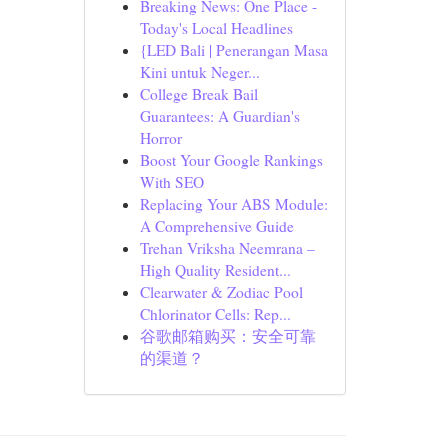
Breaking News: One Place -
Today's Local Headlines
{LED Bali | Penerangan Masa
Kini untuk Neger...
College Break Bail
Guarantees: A Guardian's
Horror
Boost Your Google Rankings
With SEO
Replacing Your ABS Module:
A Comprehensive Guide
Trehan Vriksha Neemrana –
High Quality Resident...
Clearwater & Zodiac Pool
Chlorinator Cells: Rep...
谷歌邮箱购买：安全可靠
的渠道？