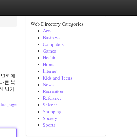
Web Directory Categories
Arts
Business
Computers
Games
Health
Home
Internet
 변화에
Kids and Teens
바른 복
News
 한 발기
Recreation
Reference
this page
Science
Shopping
Society
Sports