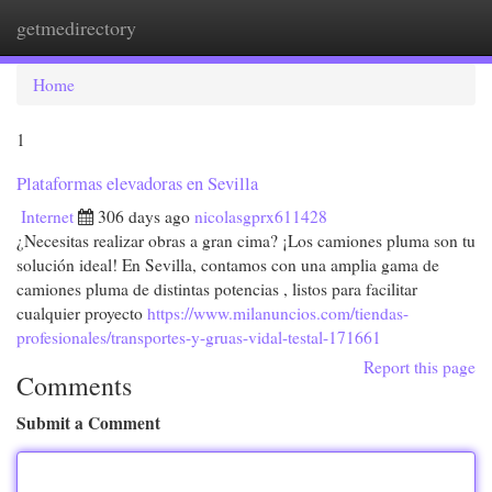
getmedirectory
Togg
navi
Home
1
Plataformas elevadoras en Sevilla
Internet
306 days ago
nicolasgprx611428
¿Necesitas realizar obras a gran cima? ¡Los camiones pluma son tu
solución ideal! En Sevilla, contamos con una amplia gama de
camiones pluma de distintas potencias , listos para facilitar
cualquier proyecto
https://www.milanuncios.com/tiendas-
profesionales/transportes-y-gruas-vidal-testal-171661
Report this page
Comments
Submit a Comment