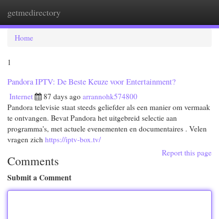
getmedirectory
Togg
navi
Home
1
Pandora IPTV: De Beste Keuze voor Entertainment?
Internet
87 days ago
arrannohk574800
Pandora televisie staat steeds geliefder als een manier om vermaak
te ontvangen. Bevat Pandora het uitgebreid selectie aan
programma's, met actuele evenementen en documentaires . Velen
vragen zich
https://iptv-box.tv/
Report this page
Comments
Submit a Comment