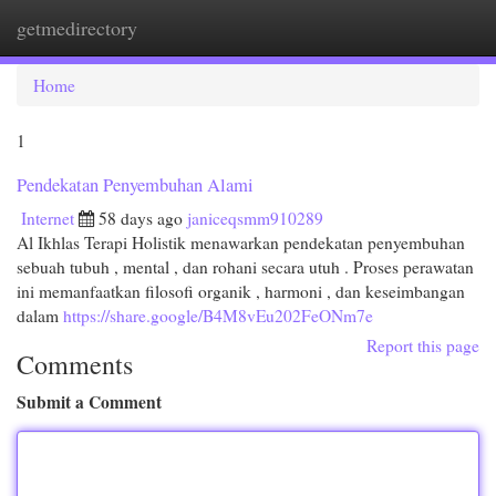
getmedirectory
Togg
navi
Home
1
Pendekatan Penyembuhan Alami
Internet
58 days ago
janiceqsmm910289
Al Ikhlas Terapi Holistik menawarkan pendekatan penyembuhan
sebuah tubuh , mental , dan rohani secara utuh . Proses perawatan
ini memanfaatkan filosofi organik , harmoni , dan keseimbangan
dalam
https://share.google/B4M8vEu202FeONm7e
Report this page
Comments
Submit a Comment