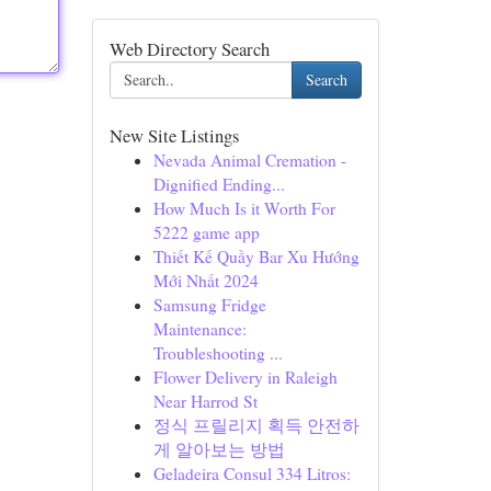
Web Directory Search
Search
New Site Listings
Nevada Animal Cremation -
Dignified Ending...
How Much Is it Worth For
5222 game app
Thiết Kế Quầy Bar Xu Hướng
Mới Nhất 2024
Samsung Fridge
Maintenance:
Troubleshooting ...
Flower Delivery in Raleigh
Near Harrod St
정식 프릴리지 획득 안전하
게 알아보는 방법
Geladeira Consul 334 Litros: