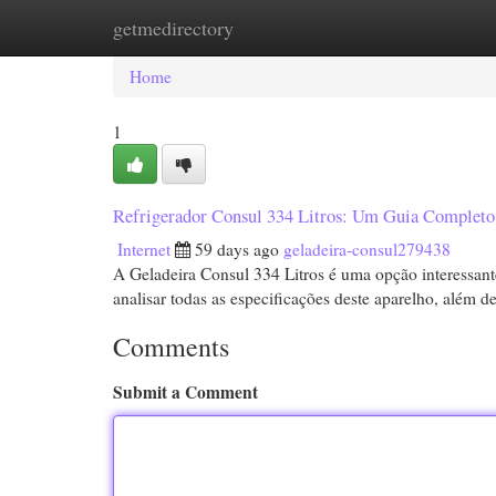
getmedirectory
Home
New Site Listings
Add Site
Cat
Home
1
Refrigerador Consul 334 Litros: Um Guia Completo
Internet
59 days ago
geladeira-consul279438
A Geladeira Consul 334 Litros é uma opção interessan
analisar todas as especificações deste aparelho, além d
Comments
Submit a Comment