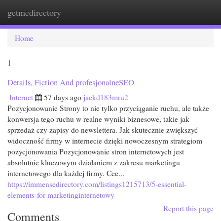
getmedirectory
Togg
navi
Home
1
Details, Fiction And profesjonalneSEO
Internet
57 days ago
jackd183mru2
Pozycjonowanie Strony to nie tylko przyciąganie ruchu, ale także
konwersja tego ruchu w realne wyniki biznesowe, takie jak
sprzedaż czy zapisy do newslettera. Jak skutecznie zwiększyć
widoczność firmy w internecie dzięki nowoczesnym strategiom
pozycjonowania Pozycjonowanie stron internetowych jest
absolutnie kluczowym działaniem z zakresu marketingu
internetowego dla każdej firmy. Cec...
https://immensedirectory.com/listings1215713/5-essential-
elements-for-marketinginternetowy
Report this page
Comments