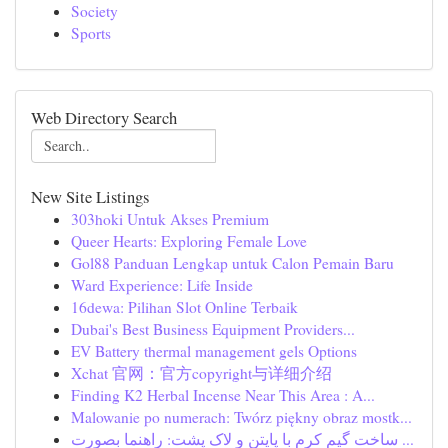
Society
Sports
Web Directory Search
New Site Listings
303hoki Untuk Akses Premium
Queer Hearts: Exploring Female Love
Gol88 Panduan Lengkap untuk Calon Pemain Baru
Ward Experience: Life Inside
16dewa: Pilihan Slot Online Terbaik
Dubai's Best Business Equipment Providers...
EV Battery thermal management gels Options
Xchat 官网：官方copyright与详细介绍
Finding K2 Herbal Incense Near This Area : A...
Malowanie po numerach: Twórz piękny obraz mostk...
ساخت گیم کرم با پایتن و لاک پشت: راهنما بصورت ...