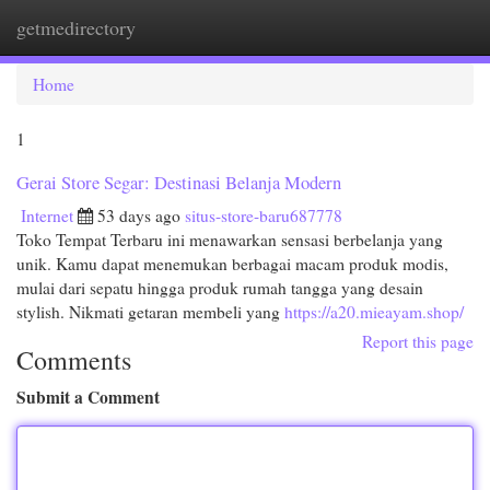
getmedirectory
Togg
navi
Home
1
Gerai Store Segar: Destinasi Belanja Modern
Internet
53 days ago
situs-store-baru687778
Toko Tempat Terbaru ini menawarkan sensasi berbelanja yang
unik. Kamu dapat menemukan berbagai macam produk modis,
mulai dari sepatu hingga produk rumah tangga yang desain
stylish. Nikmati getaran membeli yang
https://a20.mieayam.shop/
Report this page
Comments
Submit a Comment