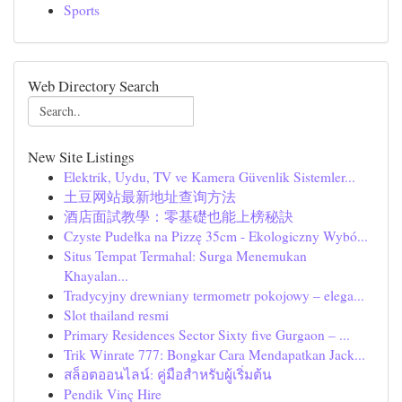
Sports
Web Directory Search
New Site Listings
Elektrik, Uydu, TV ve Kamera Güvenlik Sistemler...
土豆网站最新地址查询方法
酒店面試教學：零基礎也能上榜秘訣
Czyste Pudełka na Pizzę 35cm - Ekologiczny Wybó...
Situs Tempat Termahal: Surga Menemukan
Khayalan...
Tradycyjny drewniany termometr pokojowy – elega...
Slot thailand resmi
Primary Residences Sector Sixty five Gurgaon – ...
Trik Winrate 777: Bongkar Cara Mendapatkan Jack...
สล็อตออนไลน์: คู่มือสำหรับผู้เริ่มต้น
Pendik Vinç Hire