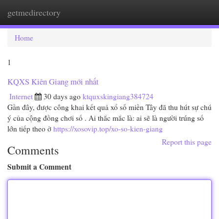
getmedirectory
Togg
navi
Home
1
KQXS Kiên Giang mới nhất
Internet
30 days ago
ktquxskingiang384724
Gần đây, được công khai kết quả xổ số miền Tây đã thu hút sự chú
ý của cộng đồng chơi số . Ai thắc mắc là: ai sẽ là người trúng số
lớn tiếp theo ở
https://xosovip.top/xo-so-kien-giang
Report this page
Comments
Submit a Comment