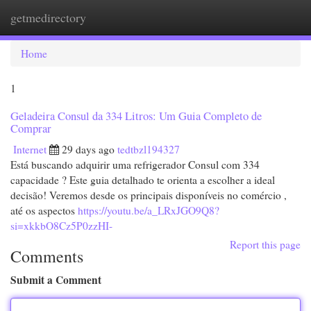
getmedirectory
Togg
navi
Home
1
Geladeira Consul da 334 Litros: Um Guia Completo de
Comprar
Internet
29 days ago
tedtbzl194327
Está buscando adquirir uma refrigerador Consul com 334
capacidade ? Este guia detalhado te orienta a escolher a ideal
decisão! Veremos desde os principais disponíveis no comércio ,
até os aspectos
https://youtu.be/a_LRxJGO9Q8?
si=xkkbO8Cz5P0zzHI-
Report this page
Comments
Submit a Comment